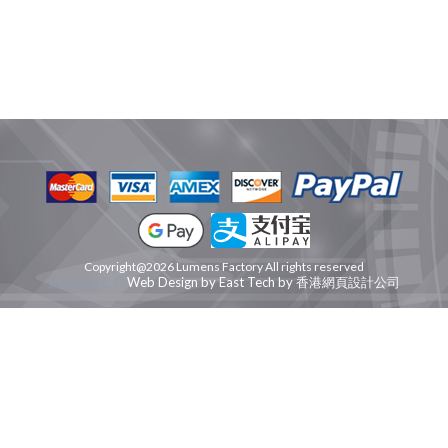
Copyright@2026 Lumens Factory All rights reserved
網頁設計公司
Web Design
by
East Tech
by
香港網頁設計公司